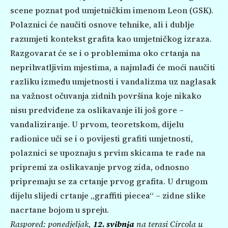
scene poznat pod umjetničkim imenom Leon (GSK).
Polaznici će naučiti osnove tehnike, ali i dublje
razumjeti kontekst grafita kao umjetničkog izraza.
Razgovarat će se i o problemima oko crtanja na
neprihvatljivim mjestima, a najmlađi će moći naučiti
razliku između umjetnosti i vandalizma uz naglasak
na važnost očuvanja zidnih površina koje nikako
nisu predviđene za oslikavanje ili još gore –
vandaliziranje. U prvom, teoretskom, dijelu
radionice uči se i o povijesti grafiti umjetnosti,
polaznici se upoznaju s prvim skicama te rade na
pripremi za oslikavanje prvog zida, odnosno
pripremaju se za crtanje prvog grafita. U drugom
dijelu slijedi crtanje „graffiti piecea“ – zidne slike
nacrtane bojom u spreju.
Raspored: ponedjeljak,
12. svibnja
na terasi Circola u