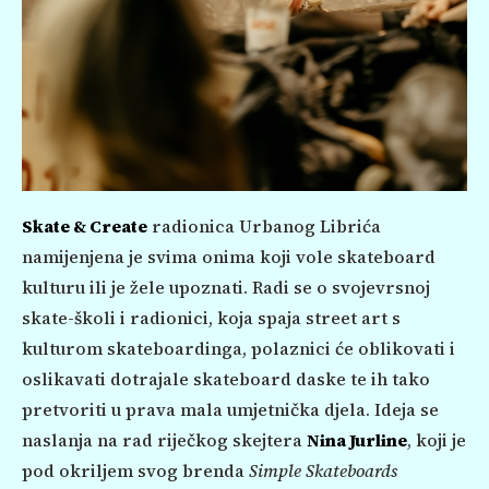
Skate & Create
radionica Urbanog Librića
namijenjena je svima onima koji vole skateboard
kulturu ili je žele upoznati. Radi se o svojevrsnoj
skate-školi i radionici, koja spaja street art s
kulturom skateboardinga, polaznici će oblikovati i
oslikavati dotrajale skateboard daske te ih tako
pretvoriti u prava mala umjetnička djela. Ideja se
naslanja na rad riječkog skejtera
Nina Jurline
, koji je
pod okriljem svog brenda
Simple Skateboards