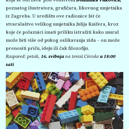
poznatog ilustratora, grafičara, likovnog umjetnika
iz Zagreba. U središtu ove radionice bit će
stvaralaštvo velikog umjetnika Julija Knifera, kroz
koje će polaznici imati priliku istražiti kako mural
može biti više od pukog oslikavanja zida – on može
prenositi priču, ideju ili čak filozofiju.
Raspored: petak,
16. svibnja
na terasi Circola
u 18:00
sati