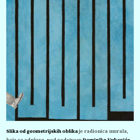
Slika od geometrijskih oblika
je radionica murala,
koja se održava pod vodstvom
Dominika Vukovića,