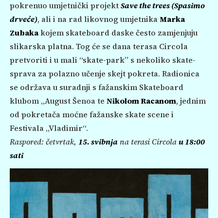
pokrenuo umjetnički projekt
Save the trees (Spasimo
drveće)
, ali i na rad likovnog umjetnika
Marka
Zubaka
kojem skateboard daske često zamjenjuju
slikarska platna. Tog će se dana terasa Circola
pretvoriti i u mali “skate-park” s nekoliko skate-
sprava za polazno učenje skejt pokreta. Radionica
se održava u suradnji s fažanskim Skateboard
klubom „August Šenoa te
Nikolom Racanom
, jednim
od pokretača moćne fažanske skate scene i
Festivala „Vladimir“.
Raspored: četvrtak,
15. svibnja
na terasi Circola
u 18:00
sati