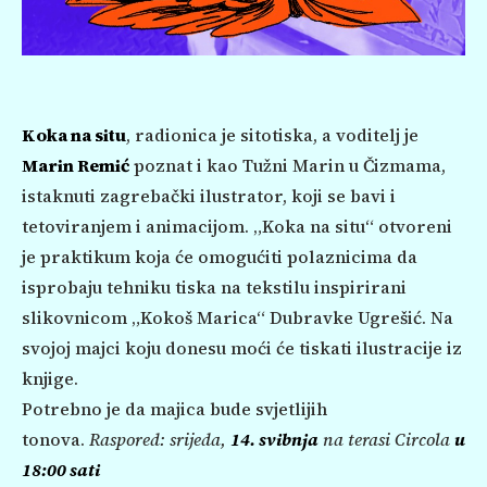
Koka na situ
, radionica je sitotiska, a voditelj je
Marin Remić
poznat i kao Tužni Marin u Čizmama,
istaknuti zagrebački ilustrator, koji se bavi i
tetoviranjem i animacijom. „Koka na situ“ otvoreni
je praktikum koja će omogućiti polaznicima da
isprobaju tehniku tiska na tekstilu inspirirani
slikovnicom „Kokoš Marica“ Dubravke Ugrešić. Na
svojoj majci koju donesu moći će tiskati ilustracije iz
knjige.
Potrebno je da majica bude svjetlijih
tonova.
Raspored: srijeda,
14. svibnja
na terasi Circola
u
18:00 sati