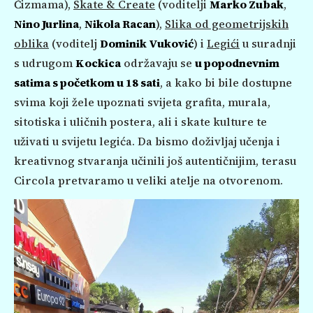
Čizmama),
Skate & Create
(voditelji
Marko Zubak
,
Nino Jurlina
,
Nikola Racan
),
Slika od geometrijskih
oblika
(voditelj
Dominik Vuković
) i
Legići
u suradnji
s udrugom
Kockica
održavaju se
u popodnevnim
satima s početkom u 18 sati
, a kako bi bile dostupne
svima koji žele upoznati svijeta grafita, murala,
sitotiska i uličnih postera, ali i skate kulture te
uživati u svijetu legića. Da bismo doživljaj učenja i
kreativnog stvaranja učinili još autentičnijim, terasu
Circola pretvaramo u veliki atelje na otvorenom.