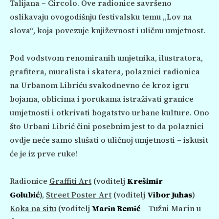
Talijana – Circolo. Ove radionice savršeno
oslikavaju ovogodišnju festivalsku temu „Lov na
slova“, koja povezuje književnost i uličnu umjetnost.
Pod vodstvom renomiranih umjetnika, ilustratora,
grafitera, muralista i skatera, polaznici radionica
na Urbanom Libriću svakodnevno će kroz igru
bojama, oblicima i porukama istraživati granice
umjetnosti i otkrivati bogatstvo urbane kulture. Ono
što Urbani Librić čini posebnim jest to da polaznici
ovdje neće samo slušati o uličnoj umjetnosti – iskusit
će je iz prve ruke!
Radionice
Graffiti Art
(voditelj
Krešimir
Golubić
),
Street Poster Art
(voditelj
Vibor Juhas
)
Koka na situ
(voditelj
Marin Remić
– Tužni Marin u