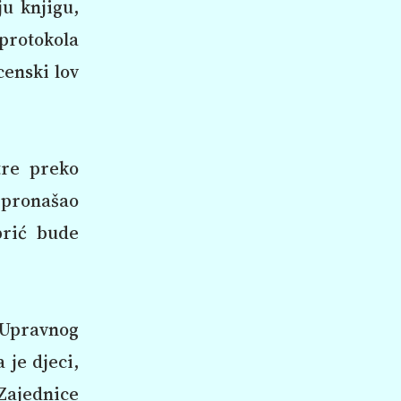
ju knjigu,
protokola
censki lov
tre preko
e pronašao
brić bude
 Upravnog
 je djeci,
Zajednice