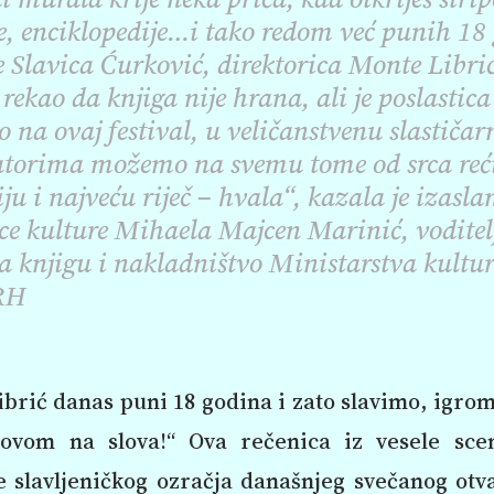
e, enciklopedije…i tako redom već punih 18
e Slavica Ćurković, direktorica Monte Libri
e rekao da knjiga nije hrana, ali je poslastic
 na ovaj festival, u veličanstvenu slastičar
atorima možemo na svemu tome od srca reć
ju i najveću riječ – hvala“, kazala je izasla
ce kulture Mihaela Majcen Marinić, voditel
a knjigu i nakladništvo Ministarstva kultur
RH
brić danas puni 18 godina i zato slavimo, igro
lovom na slova!“ Ova rečenica iz vesele sce
e slavljeničkog ozračja današnjeg svečanog otv