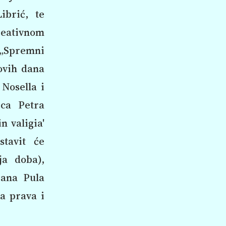
ibrić, te
kreativnom
. „Spremni
ovih dana
 Nosella i
ica Petra
n valigia'
stavit će
ja doba),
jana Pula
ka prava i