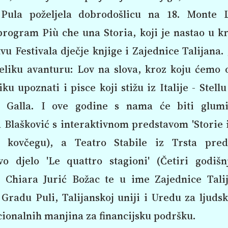
 Pula poželjela dobrodošlicu na 18. Monte L
program Più che una Storia, koji je nastao u 
vu Festivala dječje knjige i Zajednice Talijana
eliku avanturu: Lov na slova, kroz koju ćemo 
iku upoznati i pisce koji stižu iz Italije - Stellu
a Galla. I ove godine s nama će biti glum
Blašković s interaktivnom predstavom 'Storie i
 kovčegu), a Teatro Stabile iz Trsta pred
evo djelo 'Le quattro stagioni' (Četiri godišn
e Chiara Jurić Božac te u ime Zajednice Tali
 Gradu Puli, Talijanskoj uniji i Uredu za ljuds
ionalnih manjina za financijsku podršku.