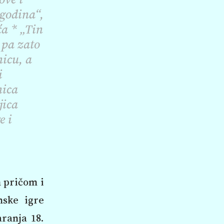
 godina“,
ća * „Tin
a pa zato
nicu, a
i
nica
jica
e i
m pričom i
nske igre
aranja 18.