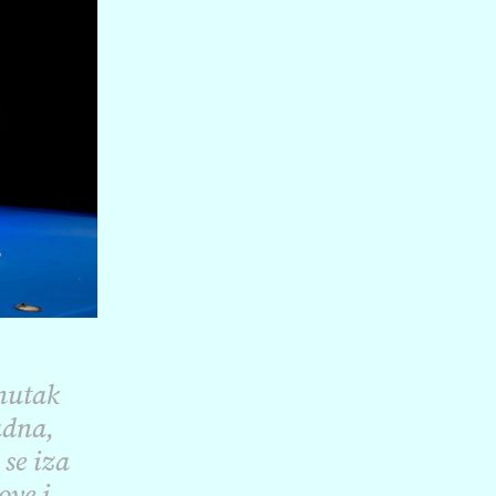
enutak
adna,
 se iza
ove i