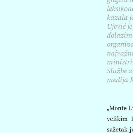
leksikon
kazala j
Ujević j
dolazimo
organiz
najvažni
ministri
Službe z
medija 
„Monte Li
velikim 
sažetak j