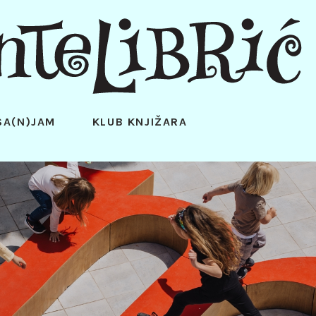
SA(N)JAM
KLUB KNJIŽARA