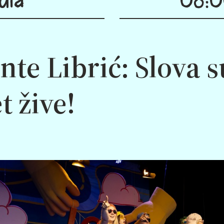
te Librić: Slova su
t žive!