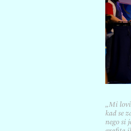
„Mi lovi
kad se z
nego si 
grafita i