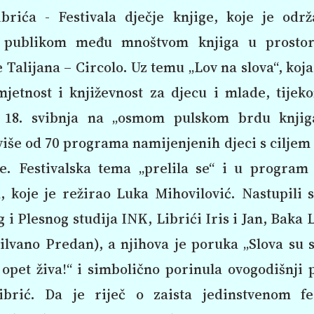
brića - Festivala dječje knjige, koje je odr
 publikom među mnoštvom knjiga u prostor
 Talijana – Circolo. Uz temu „Lov na slova“, koj
mjetnost i književnost za djecu i mlade, tije
18. svibnja na „osmom pulskom brdu knjig
iše od 70 programa namijenjenih djeci s ciljem
je. Festivalska tema „prelila se“ i u program
, koje je režirao Luka Mihovilović. Nastupili 
i Plesnog studija INK, Librići Iris i Jan, Baka L
ilvano Predan), a njihova je poruka „Slova su s
 opet živa!“ i simbolično porinula ovogodišnji 
brić. Da je riječ o zaista jedinstvenom fe