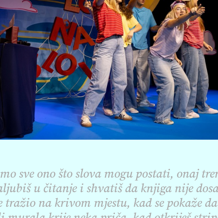
mo sve ono što slova mogu postati, onaj tr
aljubiš u čitanje i shvatiš da knjiga nije dos
je tražio na krivom mjestu, kad se pokaže da
li murala krije neka priča, kad otkriješ strip