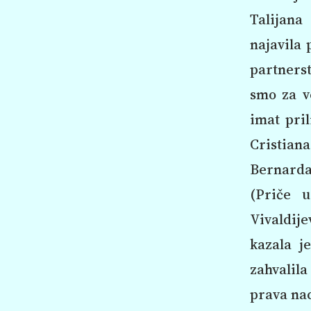
Talijana
najavila 
partnerst
smo za v
imat pril
Cristian
Bernarda 
(Priče u
Vivaldij
kazala j
zahvalila
prava nac