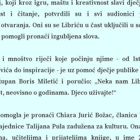
, koji kroz igru, maštu i kreativnost slavi dječ
ost i čitanje, potvrdili su i svi sudionici 
otvaranja. Oni su se Libriću u čast uključili u s
i pomogli pronaći izgubljena slova.
“ i mnoštvo riječi koje počinju njime - od Is
ića do inspiracije - je uz pomoć dječje publik
 župan Boris Miletić i poručio: „Neka nam Li
vot, neovisno o godinama. Djeco uživajte!“
pomogla je pronaći Chiara Jurić Božac, članica
jednice Talijana Pula zadužena za kulturu. Ona
ima, učiteljima i prijateljima knjige, u ime 