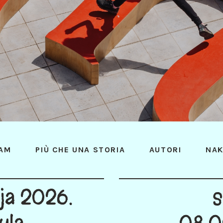
AM
PIÙ CHE UNA STORIA
AUTORI
NAK
nja 2026.
s
ula
08:0