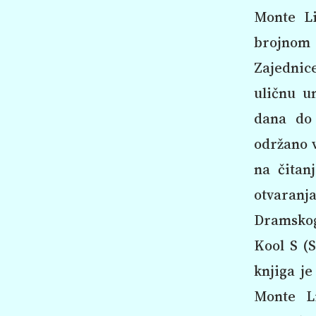
Monte Li
brojnom
Zajednice
uličnu u
dana do 
održano v
na čitan
otvaranja
Dramskog 
Kool S (S
knjiga je
Monte Li