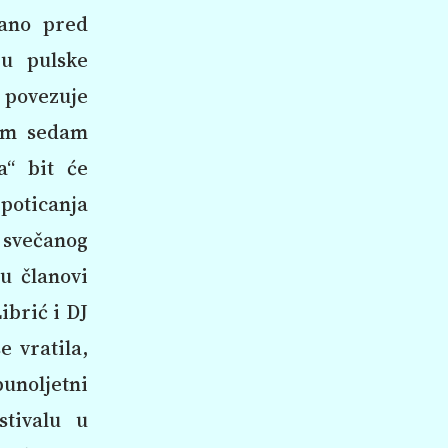
žano pred
u pulske
a povezuje
kom sedam
a“ bit će
 poticanja
 svečanog
su članovi
ibrić i DJ
e vratila,
punoljetni
stivalu u