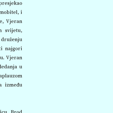
 presjekao
mobitel, i
de, Vjeran
 svijetu,
i druženju
i najgori
tu. Vjeran
gledanja u
m aplauzom
ža između
nicu „Brod