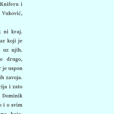
 Kniferu i
 Vuković,
 ni kraj.
ar koji je
i uz njih.
to drugo,
r je uspon
ih zavoja.
ija i zato
je Dominik
o i o svim