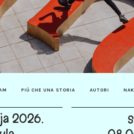
AM
PIÙ CHE UNA STORIA
AUTORI
NAK
nja 2026.
s
ula
08:0