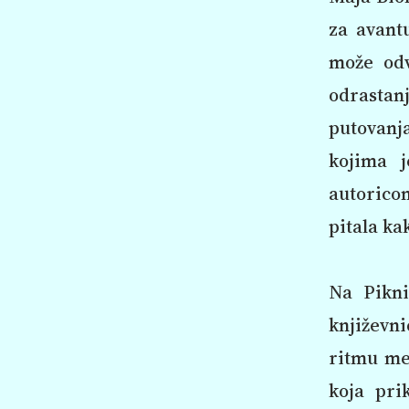
za avantu
može odv
odrastan
putovanja
kojima j
autoricom
pitala ka
Na Pikni
književn
ritmu me
koja pri