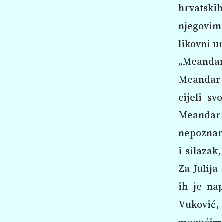
hrvatskih
njegovim
likovni u
„Meandar
Meandar j
cijeli sv
Meandar 
nepoznani
i silazak
Za Julija
ih je nap
Vuković, 