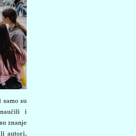
st samo su
naučili i
 su znanje
li autori,