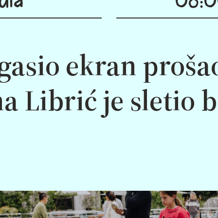
gasio ekran prošao
 Librić je sletio 