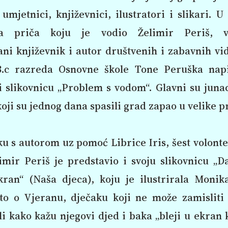
umjetnici, književnici, ilustratori i slikari. U
nja priča koju je vodio Želimir Periš, vi
ni književnik i autor društvenih i zabavnih vi
3.c razreda Osnovne škole Tone Peruška napi
li slikovnicu „Problem s vodom“. Glavni su junac
oji su jednog dana spasili grad zapao u velike 
u s autorom uz pomoć Librice Iris, šest volonte
limir Periš je predstavio i svoju slikovnicu „
kran“ (Naša djeca), koju je ilustrirala Monik
 to o Vjeranu, dječaku koji ne može zamisliti 
li kako kažu njegovi djed i baka „bleji u ekran 