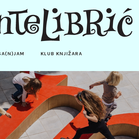
SA(N)JAM
KLUB KNJIŽARA