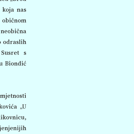
i koja nas
o običnom
 neobična
o odraslih
 Susret s
ju Biondić
mjetnosti
kovića „U
ikovnicu,
enjenijih