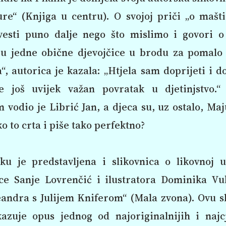
re“ (Knjiga u centru). O svojoj priči „o mašt
esti puno dalje nego što mislimo i govori 
ju jedne obične djevojčice u brodu za pomalo
“, autorica je kazala: „Htjela sam doprijeti i d
e još uvijek važan povratak u djetinjstvo.“
 vodio je Librić Jan, a djeca su, uz ostalo, Ma
ko to crta i piše tako perfektno?
ku je predstavljena i slikovnica o likovnoj u
ice Sanje Lovrenčić i ilustratora Dominika Vu
andra s Julijem Kniferom“ (Mala zvona). Ovu sl
kazuje opus jednog od najoriginalnijih i najcj