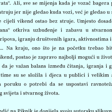
ata“. Ali, sve se mijenja kada je vozač bagera
struju jer nije gledao kuda vozi, već je gledao u 
 cijeli vikend ostao bez struje. Umjesto dosa
ana“ otkriva uzbuđenje i zabavu u stvarnom
tripova, igranju društvenih igara, aktivnostima 
ji… Na kraju, ono što je na početku trebao bit
kend, postao je zapravo najbolji mogući u živo
 da je važan balans između čitanja, igranja i 
time su se složila i djeca u publici i veliki
la poruku o potrebi da se uspostavi ravnote
g svijeta i stvarnog života.
dić na Piknik je donijela svoju autorsku slikov