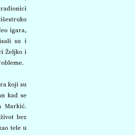
 radionici
šestruko
deo igara,
sali su i
i Željko i
probleme.
ra koji su
Dan kad se
a Markić.
život bez
kao tele u