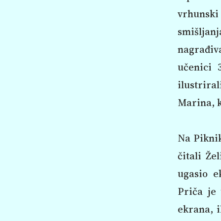
vrhunski 
smišlja
nagrađiva
učenici 
ilustrira
Marina, k
Na Piknik
čitali Že
ugasio e
Priča je
ekrana, i