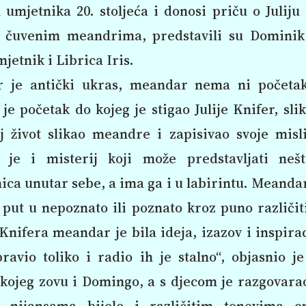
 umjetnika 20. stoljeća i donosi priču o Juliju
 čuvenim meandrima, predstavili su Dominik
mjetnik i Librica Iris.
 je antički ukras, meandar nema ni početak
e početak do kojeg je stigao Julije Knifer, slik
oj život slikao meandre i zapisivao svoje misl
je i misterij koji može predstavljati neš
ca unutar sebe, a ima ga i u labirintu. Meanda
, put u nepoznato ili poznato kroz puno različit
 Knifera meandar je bila ideja, izazov i inspirac
ravio toliko i radio ih je stalno“, objasnio 
kojeg zovu i Domingo, a s djecom je razgovara