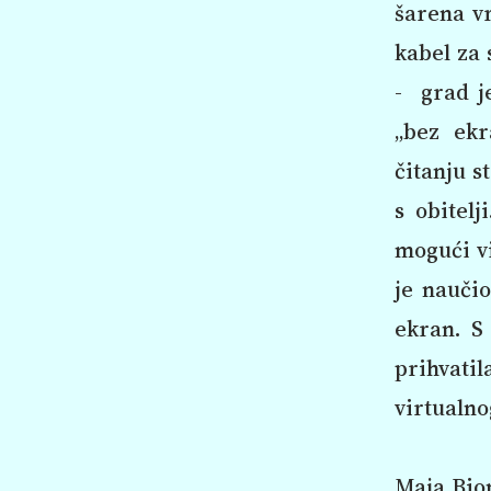
šarena vr
kabel za 
- grad je
„bez ekr
čitanju s
s obitel
mogući vi
je naučio
ekran. S 
prihvati
virtualno
Maja Bion