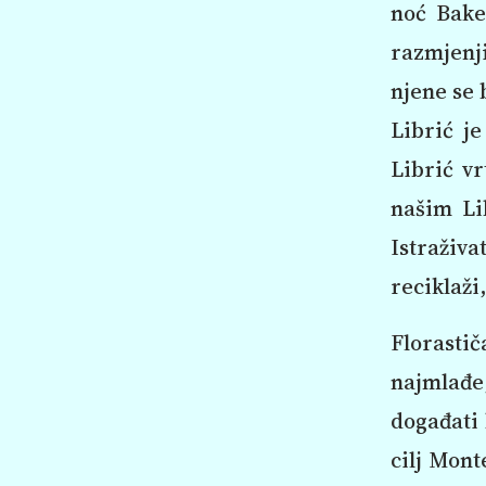
noć Bake
razmjenji
njene se 
Librić je
Librić vr
našim Li
Istraživ
reciklaži
Florasti
najmlađe,
događati 
cilj Mont