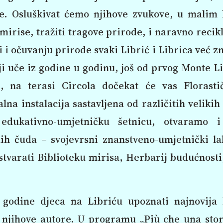
ne. Osluškivat ćemo njihove zvukove, u malim
 mirise, tražiti tragove prirode, i naravno recikli
i i očuvanju prirode svaki Librić i Librica već z
ji uče iz godine u godinu, još od prvog Monte L
, na terasi Circola dočekat će vas Florasti
lna instalacija sastavljena od različitih velikih 
edukativno-umjetničku šetnicu, otvaramo i
nih čuda – svojevrsni znanstveno-umjetnički la
stvarati Biblioteku mirisa, Herbarij budućnosti
 godine djeca na Libriću upoznati najnovija 
 njihove autore. U programu „Più che una stor