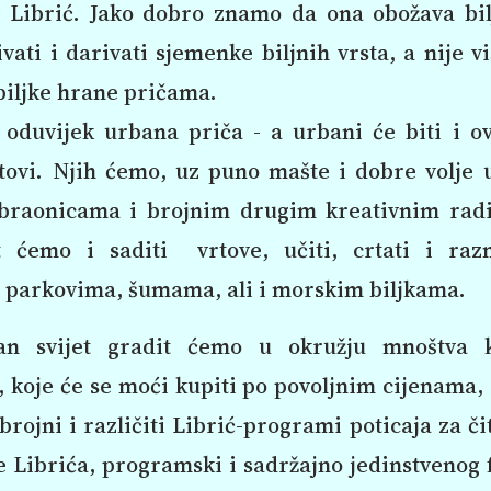
 Librić. Jako dobro znamo da ona obožava bilj
vati i darivati sjemenke biljnih vrsta, a nije vi
biljke hrane pričama.
 oduvijek urbana priča - a urbani će biti i o
tovi. Njih ćemo, uz puno mašte i dobre volje 
braonicama i brojnim drugim kreativnim rad
at ćemo i saditi vrtove, učiti, crtati i razm
, parkovima, šumama, ali i morskim biljkama.
čan svijet gradit ćemo u okružju mnoštva 
 koje će se moći kupiti po povoljnim cijenama, 
brojni i različiti Librić-programi poticaja za čit
e Librića, programski i sadržajno jedinstvenog f