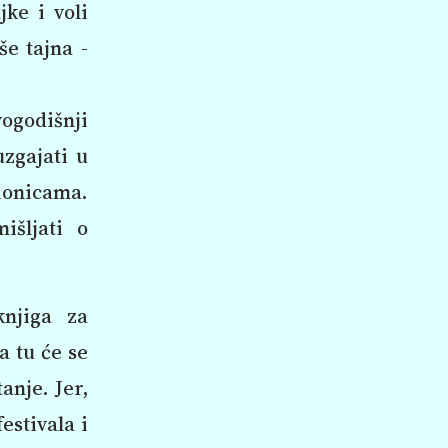
ke i voli
še tajna -
vogodišnji
uzgajati u
ionicama.
išljati o
knjiga za
a tu će se
anje. Jer,
estivala i