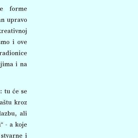
ve forme
lan upravo
reativnoj
 smo i ove
 radionice
ajima i na
: tu će se
maštu kroz
lazbu, ali
 - a koje
 stvarne i