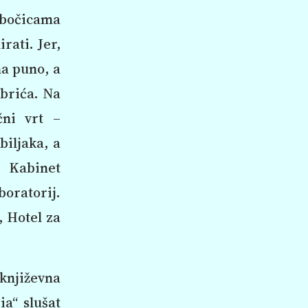
 bočicama
rati. Jer,
na puno, a
ibrića. Na
čni vrt –
biljaka, a
 Kabinet
boratorij.
, Hotel za
književna
ia“ slušat