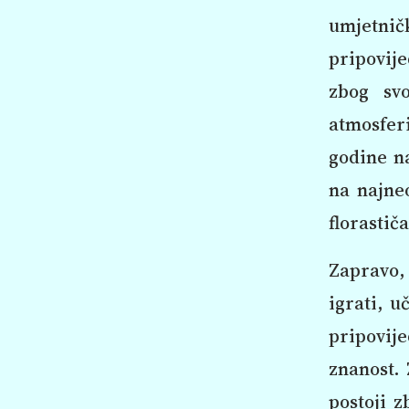
umjetni
pripovije
zbog svo
atmosferi
godine na
na najneo
florastič
Zapravo, 
igrati, u
pripovije
znanost.
postoji z