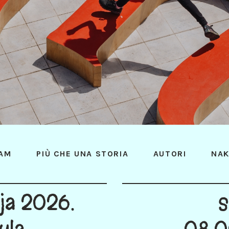
AM
PIÙ CHE UNA STORIA
AUTORI
NAK
nja 2026.
s
ula
08:0