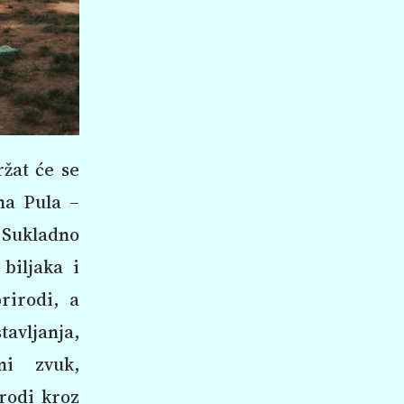
ržat će se
ana Pula –
 Sukladno
 biljaka i
rirodi, a
avljanja,
lni zvuk,
irodi kroz