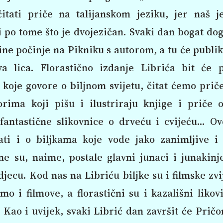
itati priče na talijanskom jeziku, jer naš je
 po tome što je dvojezičan. Svaki dan bogat d
ine počinje na Pikniku s autorom, a tu će publik
a lica. Florastično izdanje Librića bit će 
koje govore o biljnom svijetu, čitat ćemo priče
orima koji pišu i ilustriraju knjige i priče o
 fantastične slikovnice o drveću i cvijeću… Ov
ati i o biljkama koje vode jako zanimljive i
ne su, naime, postale glavni junaci i junakinj
djecu. Kod nas na Libriću biljke su i filmske zvi
mo i filmove, a florastični su i kazališni likov
 Kao i uvijek, svaki Librić dan završit će Prič