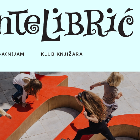
SA(N)JAM
KLUB KNJIŽARA