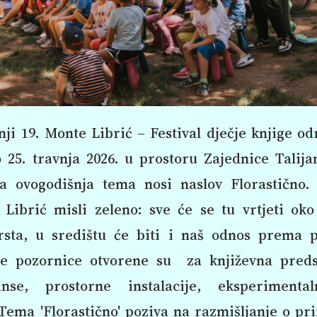
ji 19. Monte Librić – Festival dječje knjige od
 25. travnja 2026. u prostoru Zajednice Talij
 a ovogodišnja tema nosi naslov Florastično.
 Librić misli zeleno: sve će se tu vrtjeti oko
vrsta, u središtu će biti i naš odnos prema p
ske pozornice otvorene su za književna predst
nse, prostorne instalacije, eksperimenta
ema 'Florastično' poziva na razmišljanje o pr