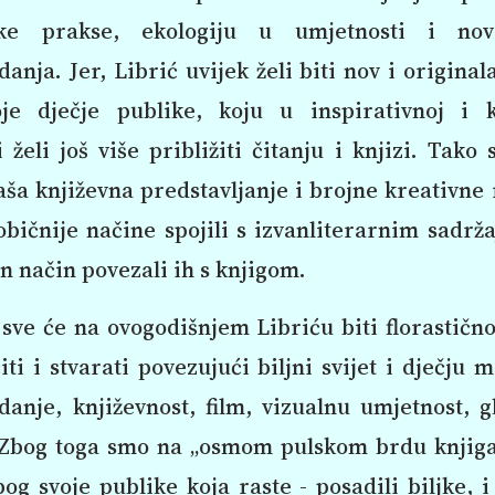
čke prakse, ekologiju u umjetnosti i no
danja. Jer, Librić uvijek želi biti nov i origina
je dječje publike, koju u inspirativnoj i k
 želi još više približiti čitanju i knjizi. Tako
ša književna predstavljanje i brojne kreativne
bičnije načine spojili s izvanliterarnim sadrž
an način povezali ih s knjigom.
sve će na ovogodišnjem Libriću biti florastično
čiti i stvarati povezujući biljni svijet i dječju 
danje, književnost, film, vizualnu umjetnost, g
 Zbog toga smo na „osmom pulskom brdu knjiga“
bog svoje publike koja raste - posadili biljke, i