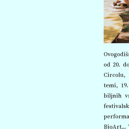
Ovogodišn
od 20. do
Circolu,
temi, 19.
biljnih 
festival
performa
BioArt… T