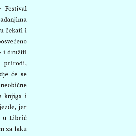
 Festival
ogađanjima
u čekati i
posvećeno
 i družiti
 prirodi,
dje će se
 neobične
e knjiga i
jezde, jer
i u Librić
om za laku