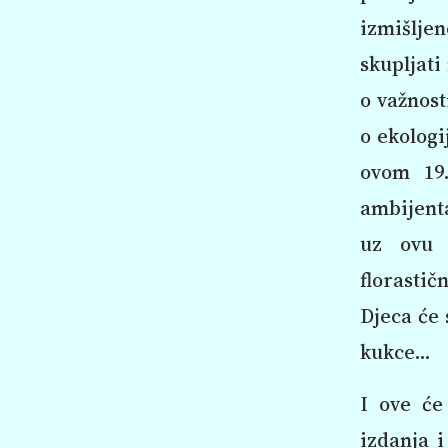
izmišlje
skupljati
o važnost
o ekologi
ovom 19.
ambijenta
uz ovu 
florastič
Djeca će 
kukce...
I ove će
izdanja i