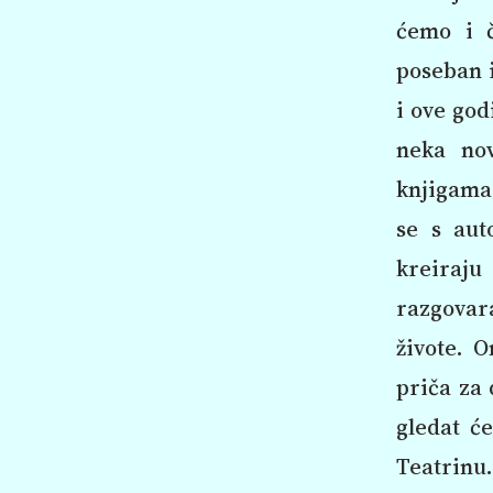
ćemo i č
poseban i
i ove god
neka nov
knjigama 
se s aut
kreiraju
razgovar
živote. O
priča za 
gledat će
Teatrinu.