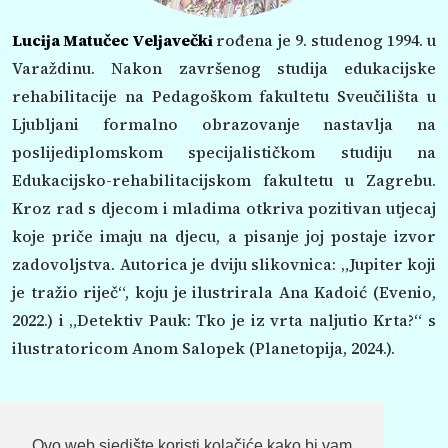
Lucija Matučec Veljavečki
rođena je 9. studenog 1994. u
Varaždinu. Nakon završenog studija edukacijske
rehabilitacije na Pedagoškom fakultetu Sveučilišta u
Ljubljani formalno obrazovanje nastavlja na
poslijediplomskom specijalističkom studiju na
Edukacijsko-rehabilitacijskom fakultetu u Zagrebu.
Kroz rad s djecom i mladima otkriva pozitivan utjecaj
koje priče imaju na djecu, a pisanje joj postaje izvor
zadovoljstva. Autorica je dviju slikovnica: „Jupiter koji
je tražio riječ“, koju je ilustrirala Ana Kadoić (Evenio,
2022.) i „Detektiv Pauk: Tko je iz vrta naljutio Krta?“ s
ilustratoricom Anom Salopek (Planetopija, 2024.).
Ovo web sjedište koristi kolačiće kako bi vam
IMPRESSUM
POKROVITELJI