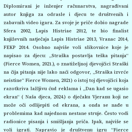
Diplomirani je inženjer računarstva, nagrađivani
autor knjiga za odrasle i djecu te društvenih i
zabavnih video igara. Za svoje je priče dobio nagrade
Sfera 2002, Lapis Histriae 2012, te bio finalist
književnih natječaja Lapis Histriae 2013, Vranac 2014,
FEKP 2014. Osobno najviše voli slikovnice koje je
napisao za djecu: „Straška postavlja teška pitanja“
(Fierce Women, 2021.), o znatiželjnoj djevojčici Straški
na čija pitanja nije lako naći odgovor, „Straška izvrće
neistine“ Fierce Women, 2021) o istoj toj djevojčici koja
razotkriva lažljivu ćud reklama i „Dan kad se ugasio
ekran“ ( Naša djeca, 2024.) o dječaku Vjeranu koji ne
može oči odlijepiti od ekrana, a onda se nađe u
problemima kad najednom nestane struje. Često vodi
radionice pisanja i smišljanja priča. Ipak, najviše se
voli igrati. Napravio je društvenu igru “Fierce