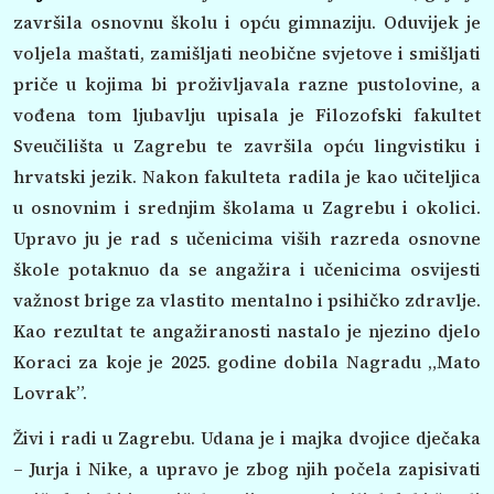
završila osnovnu školu i opću gimnaziju. Oduvijek je
voljela maštati, zamišljati neobične svjetove i smišljati
priče u kojima bi proživljavala razne pustolovine, a
vođena tom ljubavlju upisala je Filozofski fakultet
Sveučilišta u Zagrebu te završila opću lingvistiku i
hrvatski jezik. Nakon fakulteta radila je kao učiteljica
u osnovnim i srednjim školama u Zagrebu i okolici.
Upravo ju je rad s učenicima viših razreda osnovne
škole potaknuo da se angažira i učenicima osvijesti
važnost brige za vlastito mentalno i psihičko zdravlje.
Kao rezultat te angažiranosti nastalo je njezino djelo
Koraci za koje je 2025. godine dobila Nagradu „Mato
Lovrak”.
Živi i radi u Zagrebu. Udana je i majka dvojice dječaka
– Jurja i Nike, a upravo je zbog njih počela zapisivati